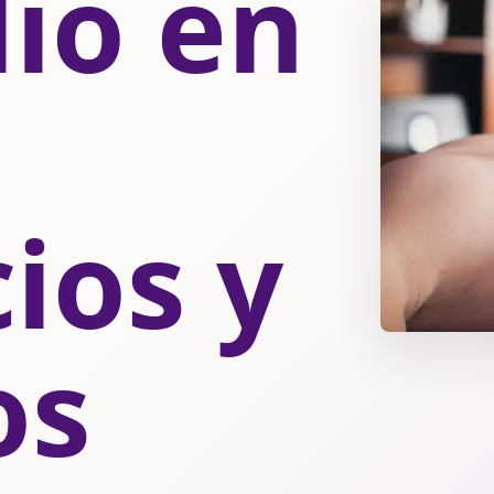
lio en
ios y
os