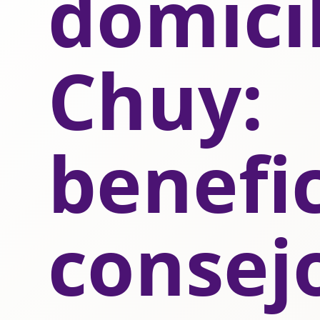
domici
Chuy:
benefic
consej